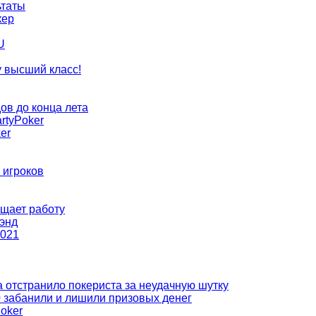
ьтаты
кер
U
у высший класс!
ов до конца лета
artyPoker
er
 игроков
ащает работу
-энд
2021
 отстранило покериста за неудачную шутку
 забанили и лишили призовых денег
oker