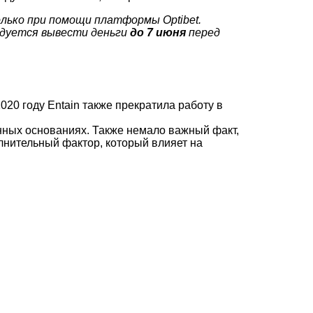
олько при помощи платформы Optibet.
ндуется вывести деньги
до 7 июня
перед
020 году Entain также прекратила работу в
онных основаниях. Также немало важный факт,
олнительный фактор, который влияет на