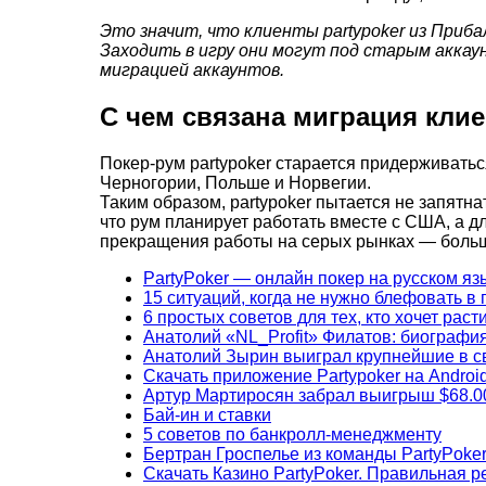
Это значит, что клиенты partypoker из Приб
Заходить в игру они могут под старым акк
миграцией аккаунтов.
С чем связана миграция кли
Покер-рум partypoker старается придерживаться
Черногории, Польше и Норвегии.
Таким образом, partypoker пытается не запятн
что рум планирует работать вместе с США, а д
прекращения работы на серых рынках — больш
PartyPoker — онлайн покер на русском яз
15 ситуаций, когда не нужно блефовать в 
6 простых советов для тех, кто хочет рас
Анатолий «NL_Profit» Филатов: биографи
Анатолий Зырин выиграл крупнейшие в с
Скачать приложение Partypoker на Androi
Артур Мартиросян забрал выигрыш $68.00
Бай-ин и ставки
5 советов по банкролл-менеджменту
Бертран Гроспелье из команды PartyPoke
Скачать Казино PartyPoker. Правильная р