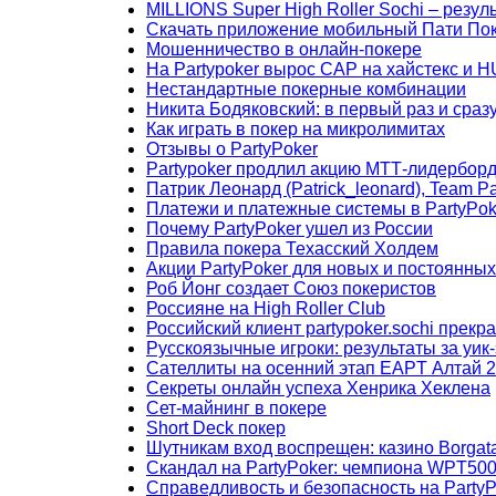
MILLIONS Super High Roller Sochi – резул
Скачать приложение мобильный Пати По
Мошенничество в онлайн-покере
На Partypoker вырос CAP на хайстекс и H
Нестандартные покерные комбинации
Никита Бодяковский: в первый раз и сраз
Как играть в покер на микролимитах
Отзывы о PartyPoker
Partypoker продлил акцию МТТ-лидерборд
Патрик Леонард (Patrick_leonard), Team P
Платежи и платежные системы в PartyPok
Почему PartyPoker ушел из России
Правила покера Техасский Холдем
Акции PartyPoker для новых и постоянных
Роб Йонг создает Союз покеристов
Россияне на High Roller Club
Российский клиент partypoker.sochi прекр
Русскоязычные игроки: результаты за уик
Сателлиты на осенний этап EAPT Алтай 
Секреты онлайн успеха Хенрика Хеклена
Сет-майнинг в покере
Short Deck покер
Шутникам вход воспрещен: казино Borgata
Скандал на PartyPoker: чемпиона WPT500
Справедливость и безопасность на PartyP