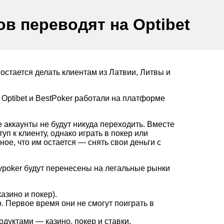
ов переводят на Optibet
 остается делать клиентам из Латвии, Литвы и
к Optibet и BestPoker работали на платформе
е аккаунты не будут никуда переходить. Вместе
п к клиенту, однако играть в покер или
ое, что им остается — снять свои деньги с
ypoker будут перенесены на легальные рынки
азино и покер).
но. Первое время они не смогут поиграть в
одуктами — казино, покер и ставки.