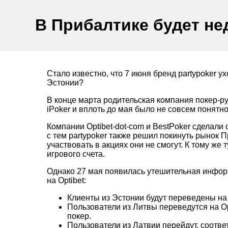
В Прибалтике будет нед
Стало известно, что 7 июня бренд partypoker у
Эстонии?
В конце марта родительская компания покер-рум
iPoker и вплоть до мая было не совсем понятно
Компании Optibet-dot-com и BestPoker сделали 
с тем partypoker также решил покинуть рынок П
участвовать в акциях они не смогут. К тому же
игрового счета.
Однако 27 мая появилась утешительная информ
на Optibet:
Клиенты из Эстонии будут переведены на Op
Пользователи из Литвы переведутся на Opti
покер.
Пользователи из Латвии перейдут, соответ