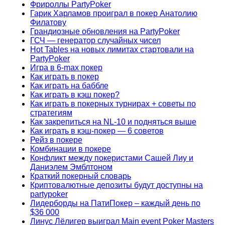
Фрироллы PartyPoker
Гарик Харламов проиграл в покер Анатолию
Филатову
Грандиозные обновления на PartyPoker
ГСЧ — генератор случайных чисел
Hot Tables на новых лимитах стартовали на
PartyPoker
Игра в 6-max покер
Как играть в покер
Как играть на баббле
Как играть в кэш покер?
Как играть в покерных турнирах + советы по
стратегиям
Как закрепиться на NL-10 и подняться выше
Как играть в кэш-покер — 6 советов
Рейз в покере
Комбинации в покере
Конфликт между покеристами Сашей Лиу и
Даниэлем Эмблтоном
Краткий покерный словарь
Криптовалютные депозиты будут доступны на
partypoker
Лидерборды на ПатиПокер – каждый день по
$36 000
Линус Лёлигер выиграл Main event Poker Masters