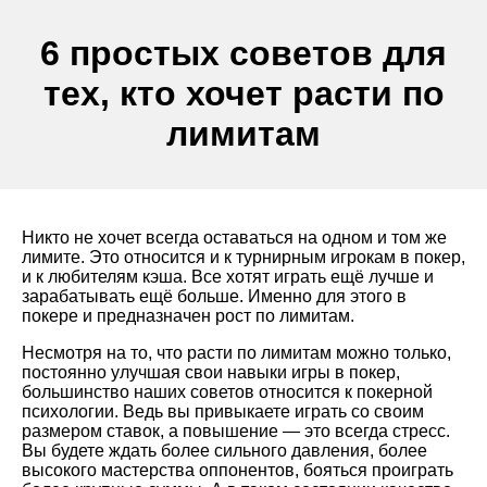
6 простых советов для
тех, кто хочет расти по
лимитам
Никто не хочет всегда оставаться на одном и том же
лимите. Это относится и к турнирным игрокам в покер,
и к любителям кэша. Все хотят играть ещё лучше и
зарабатывать ещё больше. Именно для этого в
покере и предназначен рост по лимитам.
Несмотря на то, что расти по лимитам можно только,
постоянно улучшая свои навыки игры в покер,
большинство наших советов относится к покерной
психологии. Ведь вы привыкаете играть со своим
размером ставок, а повышение — это всегда стресс.
Вы будете ждать более сильного давления, более
высокого мастерства оппонентов, бояться проиграть