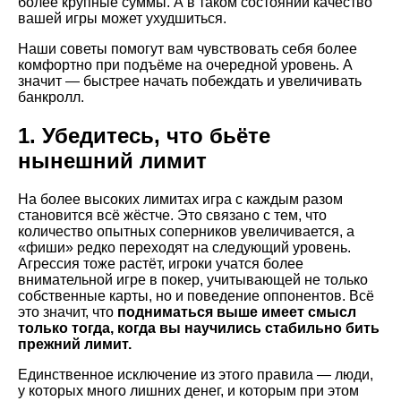
более крупные суммы. А в таком состоянии качество
вашей игры может ухудшиться.
Наши советы помогут вам чувствовать себя более
комфортно при подъёме на очередной уровень. А
значит — быстрее начать побеждать и увеличивать
банкролл.
1. Убедитесь, что бьёте
нынешний лимит
На более высоких лимитах игра с каждым разом
становится всё жёстче. Это связано с тем, что
количество опытных соперников увеличивается, а
«фиши» редко переходят на следующий уровень.
Агрессия тоже растёт, игроки учатся более
внимательной игре в покер, учитывающей не только
собственные карты, но и поведение оппонентов. Всё
это значит, что
подниматься выше имеет смысл
только тогда, когда вы научились стабильно бить
прежний лимит.
Единственное исключение из этого правила — люди,
у которых много лишних денег, и которым при этом