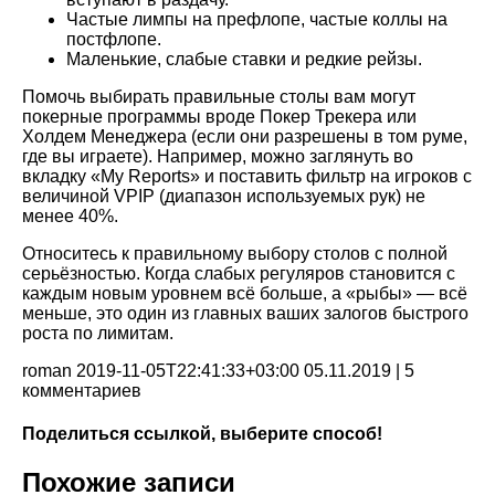
Частые лимпы на префлопе, частые коллы на
постфлопе.
Маленькие, слабые ставки и редкие рейзы.
Помочь выбирать правильные столы вам могут
покерные программы вроде Покер Трекера или
Холдем Менеджера (если они разрешены в том руме,
где вы играете). Например, можно заглянуть во
вкладку «My Reports» и поставить фильтр на игроков с
величиной VPIP (диапазон используемых рук) не
менее 40%.
Относитесь к правильному выбору столов с полной
серьёзностью. Когда слабых регуляров становится с
каждым новым уровнем всё больше, а «рыбы» — всё
меньше, это один из главных ваших залогов быстрого
роста по лимитам.
roman 2019-11-05T22:41:33+03:00 05.11.2019 | 5
комментариев
Поделиться ссылкой, выберите способ!
Похожие записи