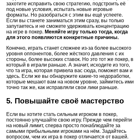
захотите исправить свою стратегию, подстроить её
под новые условия, испытать новые игровые
форматы. Но разобраться с этим вы ещё успеете.
Если вы станете заниматься этим сразу, вы только
запутаетесь и не сможете удерживать концентрацию
на игре в покер.
Меняйте игру только тогда, когда
для этого появляются конкретные причины.
Конечно, играть станет сложнее из-за более высокого
уровня оппонентов, более жёсткого давления с их
стороны, более высоких ставок. Но это тот же покер, в
который в играли раньше. А значит, исходите из того,
что та игра, которая привела вас сюда, поможет вам и
здесь. Если же вы обнаружите какие-то недоработки,
которые мешают вам на новом уровне, займитесь ими
точно так же, как исправляли свои лики раньше.
5. Повышайте своё мастерство
Если вы хотите стать сильным игроком в покер,
постоянно улучшайте свою игру. Прежде чем перейти
на новый лимит, сперва просто понаблюдайте за
самыми прибыльными игроками на нём. Задайтесь
вопросом, чем их игра в покер отличается от вашей.