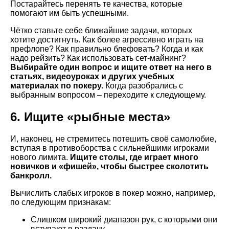
Постарайтесь перенять те качества, которые
помогают им быть успешными.
Чётко ставьте себе ближайшие задачи, которых
хотите достигнуть. Как более агрессивно играть на
префлопе? Как правильно блефовать? Когда и как
надо рейзить? Как использовать сет-майнинг?
Выбирайте один вопрос и ищите ответ на него в
статьях, видеоуроках и других учебных
материалах по покеру.
Когда разобрались с
выбранным вопросом – переходите к следующему.
6. Ищите «рыбные места»
И, наконец, не стремитесь потешить своё самолюбие,
вступая в противоборства с сильнейшими игроками
нового лимита.
Ищите столы, где играет много
новичков и «фишей», чтобы быстрее сколотить
банкролл.
Вычислить слабых игроков в покер можно, например,
по следующим признакам:
Слишком широкий диапазон рук, с которыми они
вступают в раздачу.