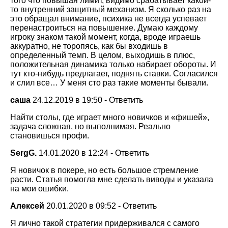
того что повышая лимит, видимо срабатывает какой-
то внутренний защитный механизм. Я сколько раз на
это обращал внимание, психика не всегда успевает
перенастроиться на повышение. Думаю каждому
игроку знаком такой момент, когда, вроде играешь
аккуратно, не торопясь, как бы входишь в
определенный темп. В целом, выходишь в плюс,
положительная динамика только набирает обороты. И
тут кто-нибудь предлагает, поднять ставки. Согласился
и слил все… У меня сто раз такие моменты бывали.
саша
24.12.2019 в 19:50 - Ответить
Найти столы, где играет много новичков и «фишей»,
задача сложная, но выполнимая. Реально
становишься профи.
SergG.
14.01.2020 в 12:24 - Ответить
Я новичок в покере, но есть большое стремление
расти. Статья помогла мне сделать виводы и указала
на мои ошибки.
Алексей
20.01.2020 в 09:52 - Ответить
Я лично такой стратегии придерживался с самого