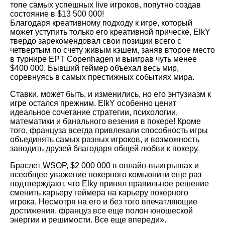
топе самых успешных live игроков, попутно создав
состояние в $13 500 000!
Благодаря креативному подходу к игре, который
может уступить только его креативной прическе, ElkY
твердо зарекомендовал свои позиции всего с
четвертым по счету живым кэшем, заняв второе место
в турнире EPT Copenhagen и выиграв чуть менее
$400 000. Бывший геймер объехал весь мир,
соревнуясь в самых престижных событиях мира.
Ставки, может быть, и изменились, но его энтузиазм к
игре остался прежним. ЕlkY особенно ценит
идеальное сочетание стратегии, психологии,
математики и банального везения в покере! Кроме
того, француза всегда привлекали способность игры
объединять самых разных игроков, и возможность
заводить друзей благодаря общей любви к покеру.
Браслет WSOP, $2 000 000 в онлайн-выигрышах и
всеобщее уважение покерного комьюнити еще раз
подтверждают, что Elky принял правильное решение
сменить карьеру геймера на карьеру покерного
игрока. Несмотря на его и без того впечатляющие
достижения, француз все еще полон юношеской
энергии и решимости. Все еще впереди».