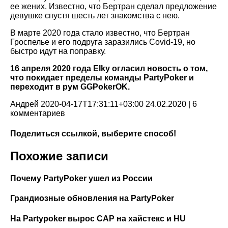
ее жених. Известно, что Бертран сделал предложение
девушке спустя шесть лет знакомства с нею.
В марте 2020 года стало известно, что Бертран
Гроспелье и его подруга заразились Covid-19, но
быстро идут на поправку.
16 апреля 2020 года Elky огласил новость о том,
что покидает пределы команды PartyPoker и
переходит в рум GGPokerOK.
Андрей 2020-04-17T17:31:11+03:00 24.02.2020 | 6
комментариев
Поделиться ссылкой, выберите способ!
Похожие записи
Почему PartyPoker ушел из России
Грандиозные обновления на PartyPoker
На Partypoker вырос CAP на хайстекс и HU