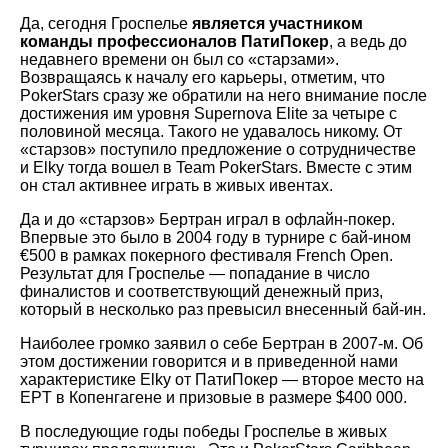
Да, сегодня Гроспелье
является участником
команды профессионалов ПатиПокер
, а ведь до
недавнего времени он был со «старзами».
Возвращаясь к началу его карьеры, отметим, что
PokerStars сразу же обратили на него внимание после
достижения им уровня Supernova Elite за четыре с
половиной месяца. Такого не удавалось никому. От
«старзов» поступило предложение о сотрудничестве
и Elky тогда вошел в Team PokerStars. Вместе с этим
он стал активнее играть в живых ивентах.
Да и до «старзов» Бертран играл в офлайн-покер.
Впервые это было в 2004 году в турнире с бай-ином
€500 в рамках покерного фестиваля French Open.
Результат для Гроспелье — попадание в число
финалистов и соответствующий денежный приз,
который в несколько раз превысил внесенный бай-ин.
Наиболее громко заявил о себе Бертран в 2007-м. Об
этом достижении говорится и в приведенной нами
характеристике Elky от ПатиПокер — второе место на
EPT в Копенгагене и призовые в размере $400 000.
В последующие годы победы Гроспелье в живых