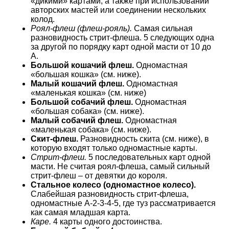
«дикими» картами, а также при использовании
авторских мастей или соединении нескольких
колод.
Роял-флеш (флеш-рояль).
Самая сильная
разновидность стрит-флеша. 5 следующих одна
за другой по порядку карт одной масти от 10 до
A.
Большой кошачий флеш.
Одномастная
«большая кошка» (см. ниже).
Малый кошачий флеш.
Одномастная
«маленькая кошка» (см. ниже)
Большой собачий флеш.
Одномастная
«большая собака» (см. ниже).
Малый собачий флеш.
Одномастная
«маленькая собака» (см. ниже).
Скит-флеш.
Разновидность скита (см. ниже), в
которую входят только одномастные карты.
Стрит-флеш.
5 последовательных карт одной
масти. Не считая роял-флеша, самый сильный
стрит-флеш – от девятки до короля.
Стальное колесо (одномастное колесо).
Слабейшая разновидность стрит-флеша,
одномастные А-2-3-4-5, где туз рассматривается
как самая младшая карта.
Каре.
4 карты одного достоинства.