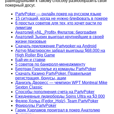
равнодушными к такому способу разнообразить свой
покерный досуг.
PartyPoker — онлайн покер на русском языке
15 ситуаций, когда не нужно блефовать в покере
6 простых советов для тех, кто хочет расти по
лимитам
Анатолий «NL_Profit» Филатов: биография
Анатолий Зырин выиграл крупнейшие в своей
жизни призовые
Скачать приложение Partypoker на Android
Артур Мартиросян забрал выигрыш $68.000 на
High Roller Big Game
Бай-ин и ставки
5 советов по банкролл-менеджменту
Бертран Гроспелье из команды PartyPoker
Скачать Казино PartyPoker. Правильная
регистрация, бонусы, ации
Даниэль Дворесс — чемпион WPT Montreal Mike
Sexton Classic
Способы пополнения счета на PartyPoker
Ежедневные лидерборды Spins Ultra на $3 000
Федор Хольц (Fedor_Holz), Team PartyPoker
Фрироллы PartyPoker
Гарик Харламов проиграл в покер Анатолию