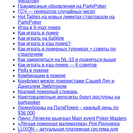
Филатову
Грандиозные обновления на PartyPoker
ГСЧ — генератор случайных чисел
Hot Tables на новых лимитах стартовали на
PartyPoker
Игра в 6-max покер
Как играть в покер
Как играть на баббле
Как играть в кэш покер?
Как играть в покерных турнирах + советы по
стратегиям
Как закрепиться на NL-10 и подняться выше
Как играть в кэш-покер — 6 советов
Рейз в покере
Комбинации в покере
Конфликт между покеристами Сашей Лиу и
Даниэлем Эмблтоном
Краткий покерный словарь
Криптовалютные депозиты будут доступны на
partypoker
Лидерборды на ПатиПокер – каждый день по
$36 000
Линус Лёлигер выиграл Main event Poker Masters
«Лёгкая покерная математика» Роя Раундера
LUXON – актуальная платежная система для