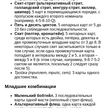
Скит-стрит (альтернативный стрит,
голландский стрит, кенгуру-стрит, киллер,
шкипер).
5 карт в перемещающемся порядке, с
пропуском каждого второго номинала
(например, 4-5-8-10-Q).
Пять и десять центов.
5 непарных карт от 5 до
10 без соблюдения последовательности.
Скит (пелтер, кронштейн).
5 непарных карт,
среди которых есть двойка, пятёрка, девятка и
две промежуточные младшие карты от 3 до 8. В
некоторых случаях скит засчитывается только в
том случае, если одна промежуточная карта
попадает в интервалы между 2 и 5, а вторая –
между 5 и 9 (в этом случае, например, 9-8-7-5-2
скитом не является, поскольку 2 следует сразу
после 5).
Тройка (триплет, трипс, сет).
3 карты одного
достоинства.
Младшие комбинации
Маленький бобтейл.
3 последовательных
карты одной масти (неполный стрит-флеш).
Альтернативный флеш.
одна карта каждой