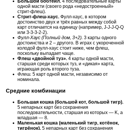
Большой бобтейл.
4 последовательные карты
одной масти (своего рода «недостроенный»
стрит-флеш).
Стрит-флеш-хаус.
Фулл-хаус, в котором
достоинство двух и трёх равных между собой
карт отличается на единицу (например, J-J-J-Q-Q
или 3-3-3-2-2).
Фулл-Хаус (Полный дом, 3+2).
3 карты одного
достоинства и 2 – другого. В играх с укороченной
колодой фулл-хаус стоит ниже, чем флеш,
поскольку выпадает чаще.
Флеш «двойной туз».
4 карты одной масти,
старшая среди которых туз, и «дикая» карта,
играющая роль второго туза.
Флеш.
5 карт одной масти, независимо от
номинала.
Средние комбинации
Большая кошка (большой кот, большой тигр).
5 непарных карт без сохранения
последовательности, старшая из которых — K, а
младшая — 8.
Маленькая кошка (маленький тигр, котёнок,
тигрёнок).
5 непарных карт без сохранения