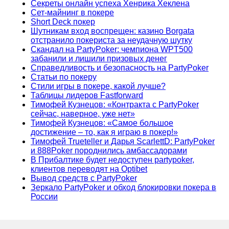
Секреты онлайн успеха Хенрика Хеклена
Сет-майнинг в покере
Short Deck покер
Шутникам вход воспрещен: казино Borgata
отстранило покериста за неудачную шутку
Скандал на PartyPoker: чемпиона WPT500
забанили и лишили призовых денег
Справедливость и безопасность на PartyPoker
Статьи по покеру
Стили игры в покере, какой лучше?
Таблицы лидеров Fastforward
Тимофей Кузнецов: «Контракта с PartyPoker
сейчас, наверное, уже нет»
Тимофей Кузнецов: «Самое большое
достижение – то, как я играю в покер!»
Тимофей Trueteller и Дарья ScarlettD: PartyPoker
и 888Poker породнились амбассадорами
В Прибалтике будет недоступен partypoker,
клиентов переводят на Optibet
Вывод средств с PartyPoker
Зеркало PartyPoker и обход блокировки покера в
России