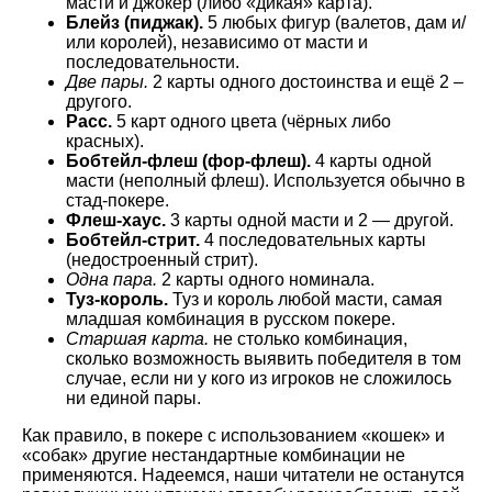
масти и джокер (либо «дикая» карта).
Блейз (пиджак).
5 любых фигур (валетов, дам и/
или королей), независимо от масти и
последовательности.
Две пары.
2 карты одного достоинства и ещё 2 –
другого.
Расс.
5 карт одного цвета (чёрных либо
красных).
Бобтейл-флеш (фор-флеш).
4 карты одной
масти (неполный флеш). Используется обычно в
стад-покере.
Флеш-хаус.
3 карты одной масти и 2 — другой.
Бобтейл-стрит.
4 последовательных карты
(недостроенный стрит).
Одна пара.
2 карты одного номинала.
Туз-король.
Туз и король любой масти, самая
младшая комбинация в русском покере.
Старшая карта.
не столько комбинация,
сколько возможность выявить победителя в том
случае, если ни у кого из игроков не сложилось
ни единой пары.
Как правило, в покере с использованием «кошек» и
«собак» другие нестандартные комбинации не
применяются. Надеемся, наши читатели не останутся