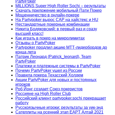
PartyPoker
MILLIONS Super High Roller Sochi – результаты
Скачать приложение мобильный Пати Покер
Мошенничество в онлайн-покере
На Partypoker вырос CAP на хайстекс и HU
Нестандартные покерные комбинации
Никита Бодяковский: в первый раз и сразу
высший класс!
Как играть в покер на микролимитах
Отзывы о PartyPoker
Partypoker продлил акцию МТТ-лидербордов до
конца лета
Патрик Леонард (Patrick_leonard), Team
PartyPoker
Платежи и платежные системы в PartyPoker
Почему PartyPoker ушел из России
Правила покера Техасский Холдем
Акции PartyPoker для новых и постоянных
игроков
Роб Йонг создает Союз покеристов
Россияне на High Roller Club
Российский клиент partypoker.sochi прекращает
работу
Русскоязычные игроки: результаты за уик-энд
Сателлиты на осенний этап EAPT Алтай 2021